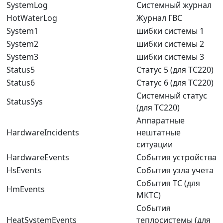
SystemLog
Системный журнал
HotWaterLog
Журнал ГВС
System1
шибки системы 1
System2
шибки системы 2
System3
шибки системы 3
Status5
Статус 5 (для ТС220)
Status6
Статус 6 (для ТС220)
Системный статус
StatusSys
(для ТС220)
Аппаратные
HardwareIncidents
нештатные
ситуации
HardwareEvents
События устройства
HsEvents
События узла учета
События ТС (для
HmEvents
МКТС)
События
HeatSystemEvents
теплосистемы (для