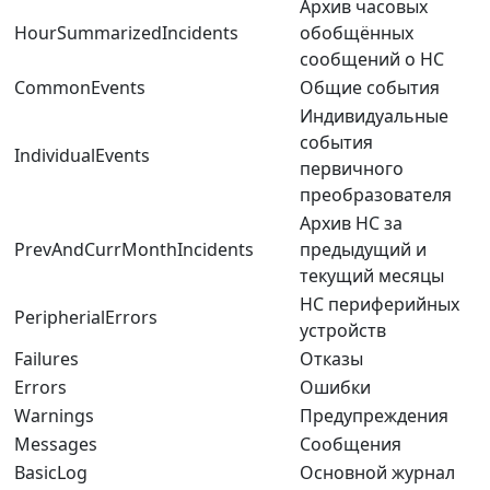
Архив часовых
HourSummarizedIncidents
обобщённых
сообщений о НС
CommonEvents
Общие события
Индивидуальные
события
IndividualEvents
первичного
преобразователя
Архив НС за
PrevAndCurrMonthIncidents
предыдущий и
текущий месяцы
НС периферийных
PeripherialErrors
устройств
Failures
Отказы
Errors
Ошибки
Warnings
Предупреждения
Messages
Сообщения
BasicLog
Основной журнал