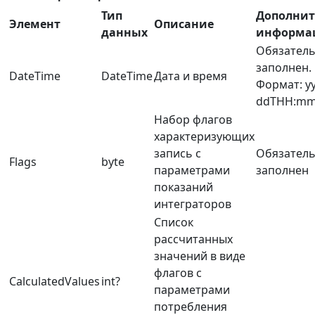
Тип
Дополнит
Элемент
Описание
данных
информа
Обязател
заполнен.
DateTime
DateTime
Дата и время
Формат: y
ddTHH:mm
Набор флагов
характеризующих
запись с
Обязател
Flags
byte
параметрами
заполнен
показаний
интеграторов
Список
рассчитанных
значений в виде
флагов с
CalculatedValues
int?
параметрами
потребления