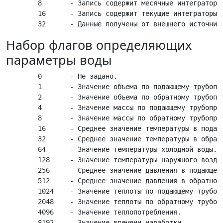
	8       - Запись содержит месячные интеграторы.

	16      - Запись содержит текущие интеграторы. 

Набор флагов определяющих
параметры воды
	0       - Не задано.

	1       - Значение объема по подающему трубопроводу.

	2       - Значение объема по обратному трубопроводу.

	4       - Значение массы по подающему трубопроводу.

	8       - Значение массы по обратному трубопроводу.

	16      - Среднее значение температуры в подающем трубопроводе. 

	32      - Среднее значение температуры в обратном трубопроводе.

	64      - Значение температуры холодной воды.

	128     - Значение температуры наружного воздуха.

	256     - Среднее значение давления в подающем трубопроводе.

	512     - Среднее значение давления в обратном трубопроводе.

	1024    - Значение теплоты по подающему трубопроводу.

	2048    - Значение теплоты по обратному трубопроводу.

	4096    - Значение теплопотребления.

	8192    - Значение времени наработки.
