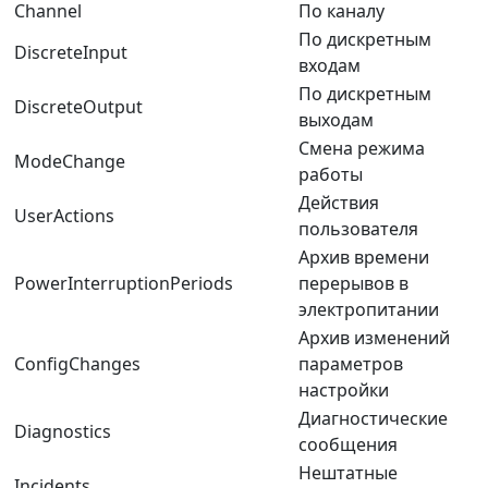
Channel
По каналу
По дискретным
DiscreteInput
входам
По дискретным
DiscreteOutput
выходам
Смена режима
ModeChange
работы
Действия
UserActions
пользователя
Архив времени
PowerInterruptionPeriods
перерывов в
электропитании
Архив изменений
ConfigChanges
параметров
настройки
Диагностические
Diagnostics
сообщения
Нештатные
Incidents