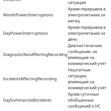
ситуации
Архив перерывов в
MonthPowerInterruptions
электропитании за
месяц
Архив перерывов в
DayPowerInterruptions
электропитании за
день
Диагностические
сообщения, не
DiagnosticNonAffectingRecording
влияющие на
коммерческий учёт
Нештатные
ситуации,
IncidentsAffectingRecording
влияющие на
коммерческий учёт
Архив суточных
DaySummarizedIncidents
обобщённых
сообщений о НС