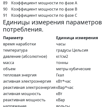
89
Коэффициент мощности по фазе A
90
Коэффициент мощности по фазе B
91
Коэффициент мощности по фазе C
Единицы измерения параметров
потребления.
Параметр
Единица измерения
время наработки
часы
температура
градусы Цельсия
давление (абсолютное)
кг/см2
масса
тонны
объем
метры кубические
тепловая энергия
Гкал
активная электроэнергия
кВт*час
реактивная электроэнергия
кВар*час
активная мощность
кВт
реактивная мощность
кВар
напряжение
вольты