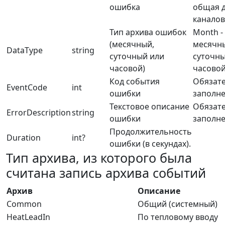
ошибка
общая д
каналов
Тип архива ошибок
Month -
(месячный,
месячны
DataType
string
суточный или
суточны
часовой)
часово
Код события
Обязат
EventCode
int
ошибки
заполн
Текстовое описание
Обязат
ErrorDescription
string
ошибки
заполн
Продолжительность
Duration
int?
ошибки (в секундах).
Тип архива, из которого была
считана запись архива событий
Архив
Описание
Common
Общий (системный)
HeatLeadIn
По тепловому вводу