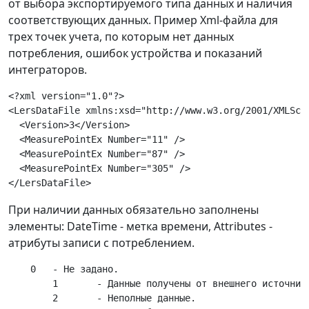
от выбора экспортируемого типа данных и наличия
соответствующих данных. Пример Xml-файла для
трех точек учета, по которым нет данных
потребления, ошибок устройства и показаний
интеграторов.
<?xml version="1.0"?>

<LersDataFile xmlns:xsd="http://www.w3.org/2001/XMLSch
  <Version>3</Version>

  <MeasurePointEx Number="11" />

  <MeasurePointEx Number="87" />

  <MeasurePointEx Number="305" />

При наличии данных обязательно заполнены
элементы: DateTime - метка времени, Attributes -
атрибуты записи с потреблением.
    0	- Не задано.

	1	- Данные получены от внешнего источника (например ручной ввод или импорт).

	2	- Неполные данные.
