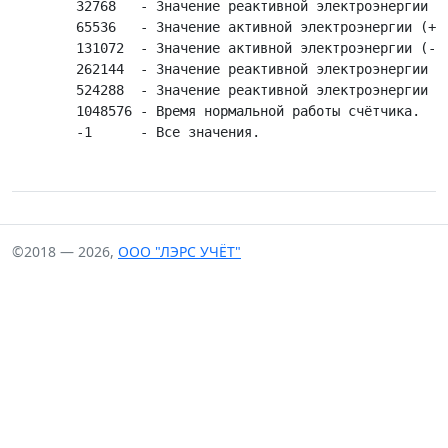
	32768   - Значение реактивной электроэнергии (-) по 4-му тарифу.

	65536   - Значение активной электроэнергии (+) суммарно по всем тарифам.

	131072  - Значение активной электроэнергии (-) суммарно по всем тарифам.

	262144  - Значение реактивной электроэнергии (+) суммарно по всем тарифам.

	524288  - Значение реактивной электроэнергии (-) суммарно по всем тарифам.

	1048576 - Время нормальной работы счётчика.

©2018 — 2026,
ООО "ЛЭРС УЧЁТ"