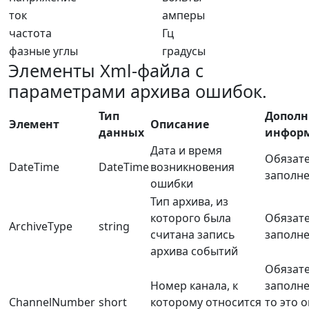
ток
амперы
частота
Гц
фазные углы
градусы
Элементы Xml-файла с
параметрами архива ошибок.
Тип
Дополн
Элемент
Описание
данных
инфор
Дата и время
Обязат
DateTime
DateTime
возникновения
заполн
ошибки
Тип архива, из
которого была
Обязат
ArchiveType
string
считана запись
заполн
архива событий
Обязат
Номер канала, к
заполне
ChannelNumber
short
которому относится
то это 