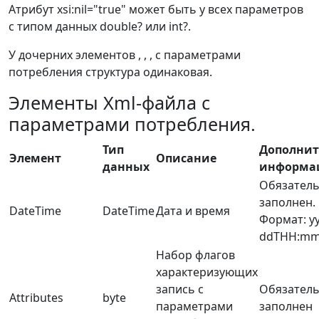
Атрибут xsi:nil="true" может быть у всех параметров
с типом данных double? или int?.
У дочерних элементов
,
,
,
с параметрами
потребления структура одинаковая.
Элементы Xml-файла с
параметрами потребления.
Тип
Дополнит
Элемент
Описание
данных
информа
Обязател
заполнен.
DateTime
DateTime
Дата и время
Формат: y
ddTHH:mm
Набор флагов
характеризующих
запись с
Обязател
Attributes
byte
параметрами
заполнен