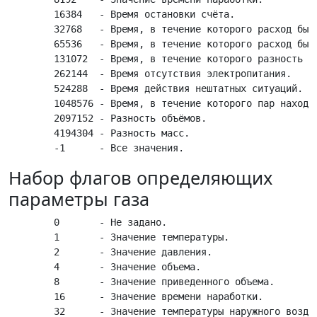
	16384   - Время остановки счёта.

	32768   - Время, в течение которого расход был меньше минимума.

	65536   - Время, в течение которого расход был больше максимума.

	131072  - Время, в течение которого разность температур была меньше минимума.

	262144  - Время отсутствия электропитания.

	524288  - Время действия нештатных ситуаций.

	1048576 - Время, в течение которого пар находился в насыщенном состоянии.

	2097152 - Разность объёмов.

	4194304 - Разность масс.

Набор флагов определяющих
параметры газа
	0       - Не задано.

	1       - Значение температуры.

	2       - Значение давления.

	4       - Значение объема.

	8       - Значение приведенного объема.

	16      - Значение времени наработки.

	32      - Значение температуры наружного воздуха.
