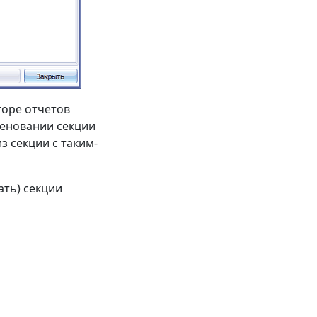
торе отчетов
именовании секции
з секции с таким-
ать) секции