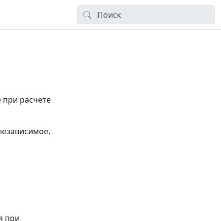
 при расчете
независимое,
я при