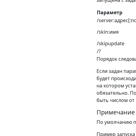
Параметр
/server:адрес[:п
/skin:имя
/skipupdate
/?
Порядок следов
Если задан пар
будет происходи
на котором уст
обязательно. По
быть числом от 
Примечание
По умолчанию п
Пример запуска 