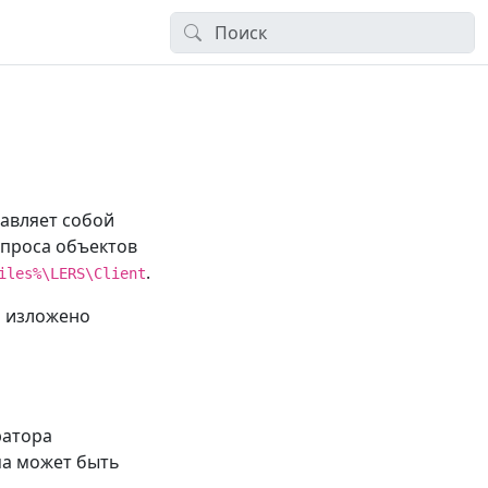
авляет собой
опроса объектов
.
iles%\LERS\Client
 изложено
ратора
ма может быть