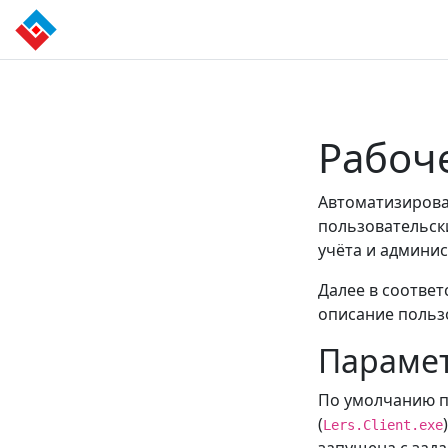
Рабоч
Автоматизирова
пользовательск
учёта и админи
Далее в соотве
описание польз
Парамет
По умолчанию п
(
Lers.Client.exe
запущена с зад