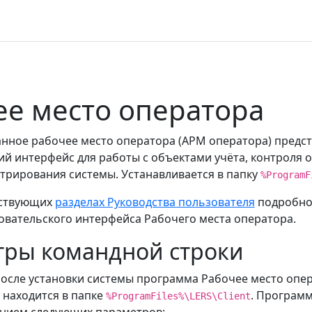
ее место оператора
нное рабочее место оператора (АРМ оператора) предст
ий интерфейс для работы с объектами учёта, контроля 
стрирования системы. Устанавливается в папку
%ProgramF
тствующих
разделах Руководства пользователя
подробно
овательского интерфейса Рабочего места оператора.
ры командной строки
осле установки системы программа Рабочее место опе
) находится в папке
. Програм
%ProgramFiles%\LERS\Client
анием следующих параметров: