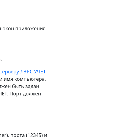
я окон приложения
ь
Серверу ЛЭРС УЧЁТ
или имя компьютера,
лжен быть задан
ЧЁТ. Порт должен
r), порта (12345) и