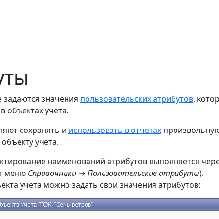
уты
е задаются значения
пользовательских атрибутов
, кото
в объектах учёта.
ляют сохранять и
использовать в отчетах
произвольну
объекту учета.
актирование наименований атрибутов выполняется чер
кт меню
Справочники → Пользовательские атрибуты
).
екта учета можно задать свои значения атрибутов: