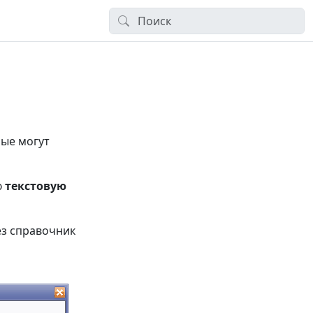
рые могут
ю
текстовую
ез справочник