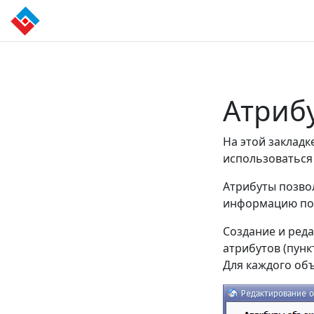
Атриб
На этой закладк
использоваться 
Атрибуты позво
информацию по 
Создание и ред
атрибутов (пун
Для каждого объ