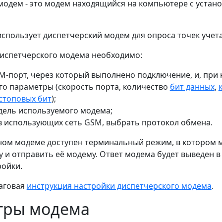
модем - это модем находящийся на компьютере с устан
спользует диспетчерский модем для опроса точек учета
диспетчерского модема необходимо:
-порт, через который выполнено подключение, и, при
го параметры (скорость порта, количество
бит данных
,
стоповых бит
);
дель используемого модема;
 использующих сеть GSM, выбрать протокол обмена.
ом модеме доступен терминальный режим, в котором 
 и отправить её модему. Ответ модема будет выведен 
ройки.
аговая
инструкция настройки диспетчерского модема
.
тры модема