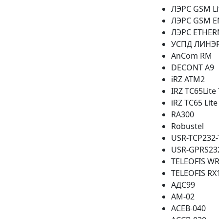
ЛЭРС GSM L
ЛЭРС GSM E
ЛЭРС ETHER
УСПД ЛИНЭР
AnCom RM
DECONT A9
iRZ ATM2
IRZ TC65Lite
iRZ TC65 Lite 
RA300
Robustel
USR-TCP232-
USR-GPRS23
TELEOFIS WR
TELEOFIS RX
АДС99
АМ-02
АСЕВ-040