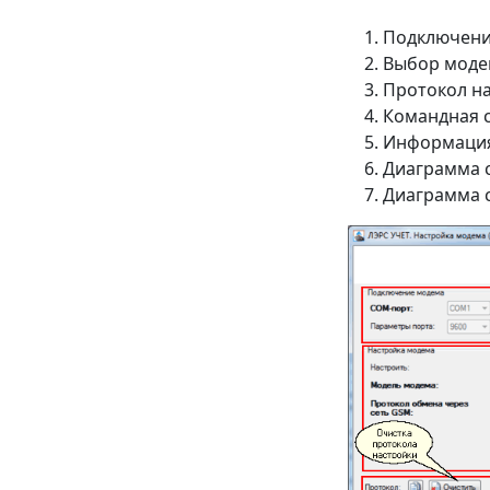
Подключени
Выбор модем
Протокол на
Командная с
Информация
Диаграмма с
Диаграмма с