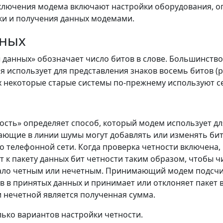
лючения модема включают настройки оборудования, 
ки и получения данных модемами.
нных
данных» обозначает число битов в слове. Большинство
 использует для представления знаков восемь битов (р
х некоторые старые системы по-прежнему используют с
ость» определяет способ, который модем использует д
ающие в линии шумы могут добавлять или изменять бит
о телефонной сети. Когда проверка четности включена
 к пакету данных бит четности таким образом, чтобы 
тало четным или нечетным. Принимающий модем подсчи
 в принятых данных и принимает или отклоняет пакет 
и нечетной является полученная сумма.
лько вариантов настройки четности.