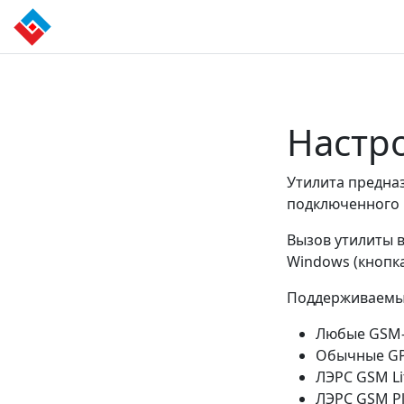
Настр
Утилита предна
подключенного 
Вызов утилиты 
Windows (кнопка
Поддерживаемые
Любые GSM
Обычные GP
ЛЭРС GSM Li
ЛЭРС GSM P