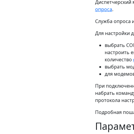
Диспетчерский 
опроса
.
Служба опроса и
Для настройки 
выбрать COM
настроить е
количество
выбрать мо
для модемов
При подключенн
набрать команду
протокола наст
Подробная пош
Параме