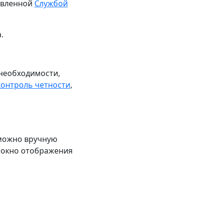
овленной
Службой
.
 необходимости,
контроль четности
,
можно вручную
в окно отображения