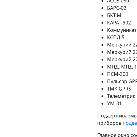
АССВ-030
БАРС-02
БКТ.М
КАРАТ-902
Коммуникат
КСПД-5
Меркурий 2
Меркурий 22
Меркурий 22
МПД, МПД-1
ПСМ-300
Пульсар GP
ТМК GPRS
Телеметрик 
УМ-31
Поддерживаемые
приборов
подде
Главное окно со