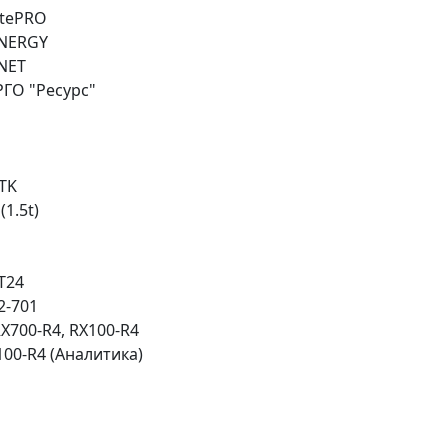
itePRO
NERGY
NET
ГО "Ресурс"
 TK
(1.5t)
T24
2-701
X700-R4, RX100-R4
100-R4 (Аналитика)