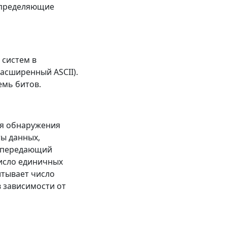
определяющие
 систем в
асширенный ASCII).
емь битов.
ля обнаружения
ы данных,
, передающий
число единичных
тывает число
в зависимости от