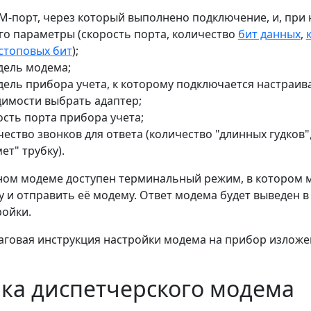
-порт, через который выполнено подключение, и, при
го параметры (скорость порта, количество
бит данных
,
стоповых бит
);
дель модема;
ель прибора учета, к которому подключается настраи
имости выбрать адаптер;
ость порта прибора учета;
чество звонков для ответа (количество "длинных гудков"
ет" трубку).
ом модеме доступен терминальный режим, в котором 
 и отправить её модему. Ответ модема будет выведен 
ройки.
говая инструкция настройки модема на прибор изложе
ка диспетчерского модема