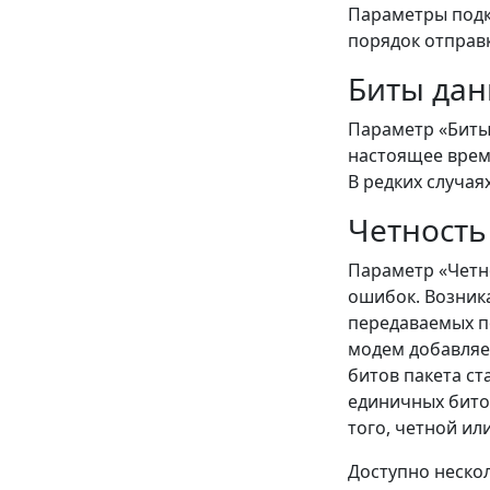
Параметры подк
порядок отправ
Биты да
Параметр «Биты 
настоящее время
В редких случая
Четность
Параметр «Четн
ошибок. Возник
передаваемых п
модем добавляет
битов пакета с
единичных битов
того, четной ил
Доступно неско