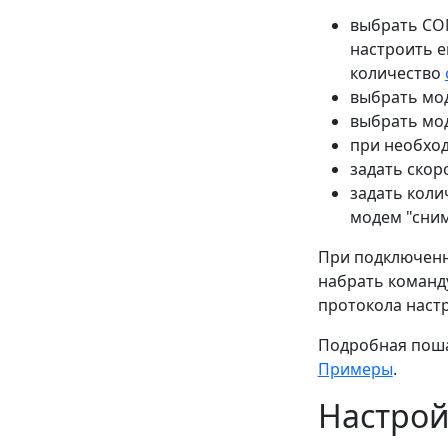
выбрать COM
настроить е
количество
выбрать мо
выбрать мод
при необход
задать скор
задать коли
модем "сним
При подключенн
набрать команду
протокола наст
Подробная поша
Примеры
.
Настрой