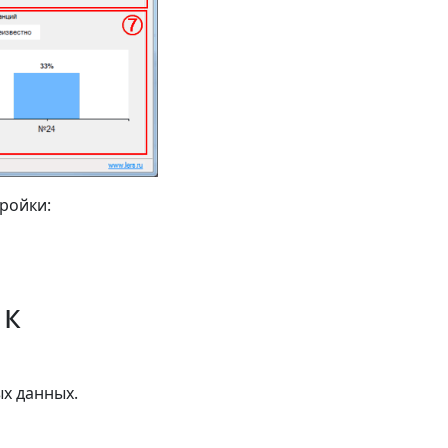
ройки:
 к
х данных.