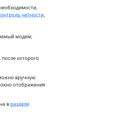
 необходимости,
контроль четности
,
ваемый модем;
, после которого
можно вручную
в окно отображения
на в
разделе